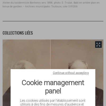
Atelier du taxidermiste Bonhenry vers 1898, photo. E. Trutat. Babi en arrière plan en
tenue de gardien – Archives municipales Toulouse, cote 51FI206
COLLECTIONS LIÉES
front.tobii.full_size
Continue without accepting
Cookie management
panel
Les cookies utilisés par l'établissement sont
utilisés à des fins de mesures d'audience et