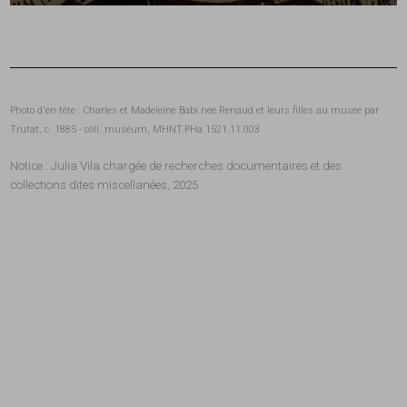
Photo d'en-tête : Charles et Madeleine Babi née Renaud et leurs filles au musée par
Trutat, c. 1885 - coll. muséum, MHNT.PHa.1521.11.003
Notice : Julia Vila chargée de recherches documentaires et des
collections dites miscellanées, 2025