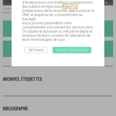
d'analyse pour une meilleure connaissance
des publics en ligne avec
Matomo
Charles Babi par Trutat, prise de vue c.1895 - coll. muséum,
(respectueux de la vie privée, approuvé par la
MHNT.PHa.TIR.POT.04.03a
CNIL et dispensé du consentement au
traçage).
Vous pouvez paramétrer votre
PHOTOGRAPHY
consentement concernant les services tiers
(Youtube) et autoriser ou refuser le dépôt et
la lecture de leurs cookies et l'utilisation de
leurs technologies de suivi.
NATURAL SCIENCES
SETTINGS
ACCEPT AND CLOSE
ARCHIVES, ÉTIQUETTES
BIBLIOGRAPHIE