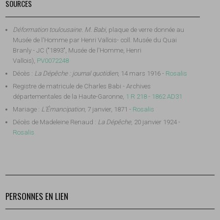
SOURCES
Déformation toulousaine. M. Babi
,
plaque de verre donnée au
Musée de l'Homme par Henri Vallois
- coll. Musée du Quai
Branly - JC ("1893", Musée de l'Homme, Henri
Vallois),
PV0072248
Décès :
La Dépêche : journal quotidien
, 14 mars 1916 -
Rosalis
Registre de matricule de Charles Babi - Archives
départementales de la Haute-Garonne,
1 R 218 - 1862 AD31
Mariage :
L'Émancipation
, 7 janvier, 1871 -
Rosalis
Décès de Madeleine Renaud :
La Dépêche
, 20 janvier 1924 -
Rosalis
PERSONNES EN LIEN