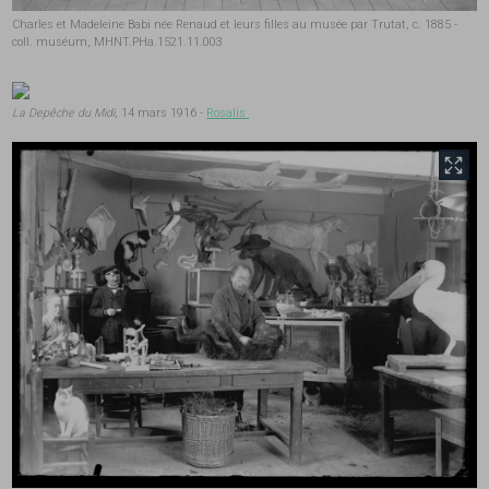
Charles et Madeleine Babi née Renaud et leurs filles au musée par Trutat, c. 1885 -
coll. muséum, MHNT.PHa.1521.11.003
La Depêche du Midi
, 14 mars 1916 -
Rosalis
front.tobii.full_size