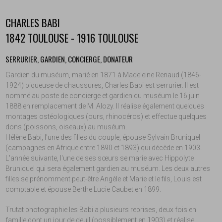
CHARLES BABI
1842 TOULOUSE - 1916 TOULOUSE
SERRURIER, GARDIEN, CONCIERGE, DONATEUR
Gardien du muséum, marié en 1871 à Madeleine Renaud (1846-
1924) piqueuse de chaussures, Charles Babi est serrurier. Il est
nommé au poste de concierge et gardien du muséum le 16 juin
1888 en remplacement de M. Alozy. Il réalise également quelques
montages ostéologiques (ours, rhinocéros) et effectue quelques
dons (poissons, oiseaux) au muséum.
Hélène Babi, l'une des filles du couple, épouse Sylvain Bruniquel
(campagnes en Afrique entre 1890 et 1893) qui décède en 1903.
L'année suivante, l'une de ses sœurs se marie avec Hippolyte
Bruniquel qui sera également gardien au muséum. Les deux autres
filles se prénomment peut-être Angèle et Marie et le fils, Louis est
comptable et épouse Berthe Lucie Caubet en 1899.
Trutat photographie les Babi a plusieurs reprises, deux fois en
famille dont un jour de deuil (possiblement en 1903) et réalise