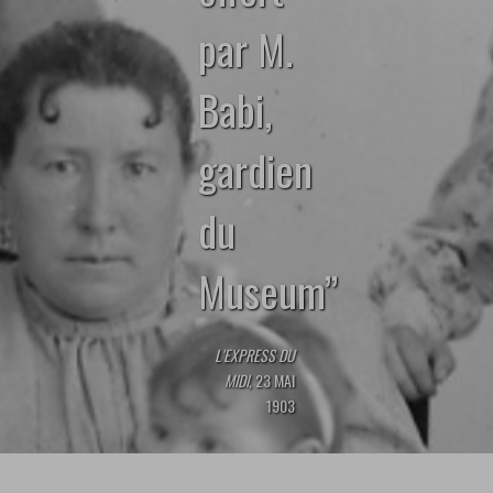
par M.
Babi,
gardien
du
Museum’’
L'EXPRESS DU
MIDI,
23 MAI
1903