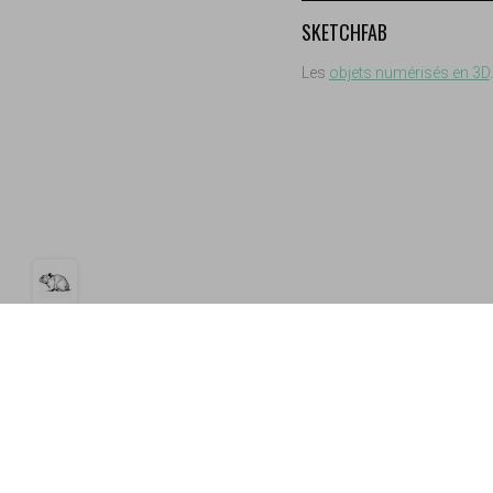
SKETCHFAB
Les
objets numérisés en 3D
Open the cookie bar