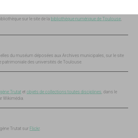
 NUMÉRIQUE DE TOULOUSE
liothèque sur le site de la
bibliothèque numérique de Toulouse
,
elles du muséum déposées aux Archives municipales, sur le site
e patrimoniale des universités de Toulouse.
gène Trutat
et
objets de collections toutes disciplines
, dans le
ur Wikimédia.
gène Trutat sur
Flickr
.