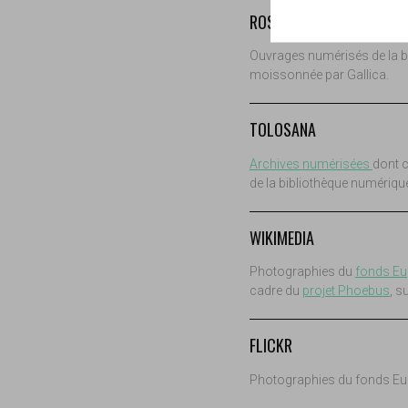
ROSALIS, BIBLIOTHÈQUE
Ouvrages numérisés de la bib
moissonnée par Gallica.
TOLOSANA
Archives numérisées
dont c
de la bibliothèque numériqu
WIKIMEDIA
Photographies du
fonds Eu
cadre du
projet Phoebus
, s
FLICKR
Photographies du fonds Eu