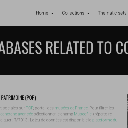
Home
Collections
Thematic sets
ABASES RELATED TO C
PATRIMOINE (POP)
t sociales sur
POP
, portail des
musées de France
. Pour filtrer les
recherche avancée
sélectionner le champ
Museofile
(répertoire
iquer : ‘M7013’. Le jeu de données est disponible la
plateforme du