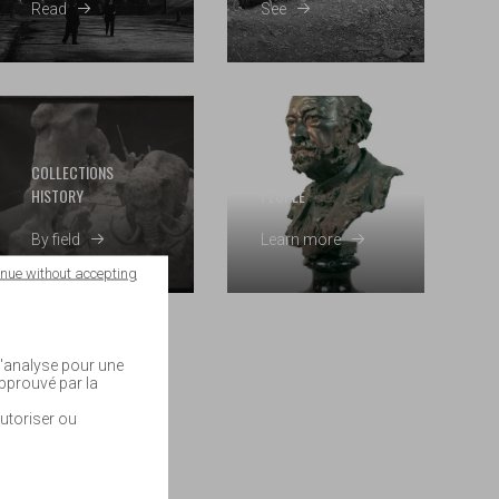
Read
See
COLLECTIONS
HISTORY
PEOPLE
By field
Learn more
inue without accepting
 d'analyse pour une
approuvé par la
utoriser ou