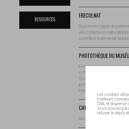
ERECOLNAT
RESOURCES
Spécimens types de paléont
des collections naturalistes
contribue à alimenter la bas
PHOTOTHÈQUE DU MUSÉ
Les
fonds photographique
collections ne présente que 
Sur la base de la photothèq
prises de vue contemporaine
respect des
conditions d'uti
Les cookies utilis
meilleure connais
CNIL et dispensé
CATALOGUE DE LA BIBLI
Vous pouvez param
refuser le dépôt et
Accès au
catalogue
de la b