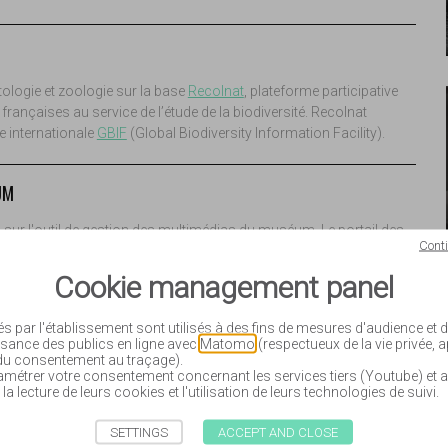
ologie et zoologie sur la base
Recolnat
, plateforme participative
 françaises au service de l’étude de la biodiversité. Recolnat
e internationale
GBIF
(Global Biodiversity Information Facility).
UM
s
sur l'outil de gestion des multimédias du muséum. Le portail des
Cont
des notices des collections patrimoniales inscrites à l'inventaire.
ue vous retrouverez les photographies patrimoniales ainsi que les
Cookie management panel
s des collections, téléchargeables en haute définition dans le
lisation
.
és par l'établissement sont utilisés à des fins de mesures d'audience et
sance des publics en ligne avec
Matomo
(respectueux de la vie privée, 
 du consentement au traçage).
OTHÈQUE CARTAILHAC
étrer votre consentement concernant les services tiers (Youtube) et a
 la lecture de leurs cookies et l'utilisation de leurs technologies de suivi.
ibliothèque du muséum
SETTINGS
ACCEPT AND CLOSE