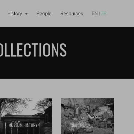
History
People
Resources
EN
FR
OLLECTIONS
MUSEUM HISTORY
TIMELINE