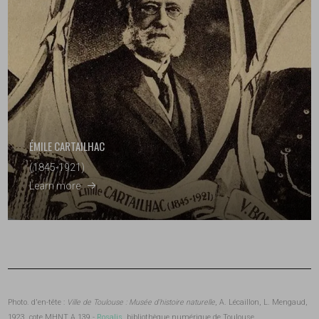
ÉMILE CARTAILHAC
(1845-1921)
Learn more
Photo. d'en-tête :
Ville de Toulouse : Musée d'histoire naturelle
, A. Lécaillon, L. Mengaud,
1923, cote MHNT A 139 -
Rosalis
, bibliothèque numérique de Toulouse