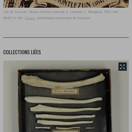
Ville de Toulouse : Musée d'histoire naturelle
, A. Lécaillon, L. Mengaud, 1923, cote
MHNT A 139 -
Rosalis
, bibliothèque numérique de Toulouse
COLLECTIONS LIÉES
front.tobii.full_size