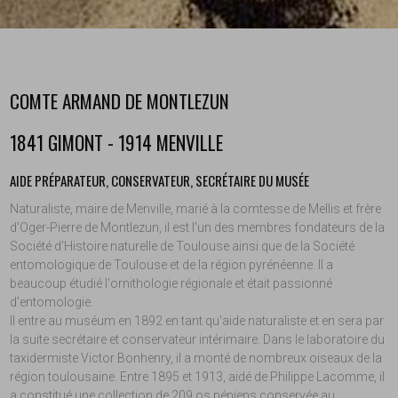
COMTE ARMAND DE MONTLEZUN
1841 GIMONT - 1914 MENVILLE
AIDE PRÉPARATEUR, CONSERVATEUR, SECRÉTAIRE DU MUSÉE
Naturaliste, maire de Menville, marié à la comtesse de Mellis et frère
d'Oger-Pierre de Montlezun, il est l'un des membres fondateurs de la
Société d’Histoire naturelle de Toulouse ainsi que de la Société
entomologique de Toulouse et de la région pyrénéenne. Il a
beaucoup étudié l'ornithologie régionale et était passionné
d'entomologie.
Il entre au muséum en 1892 en tant qu'aide naturaliste et en sera par
la suite secrétaire et conservateur intérimaire. Dans le laboratoire du
taxidermiste Victor Bonhenry, il a monté de nombreux oiseaux de la
région toulousaine. Entre 1895 et 1913, aidé de Philippe Lacomme, il
a constitué une collection de 209 os péniens conservée au