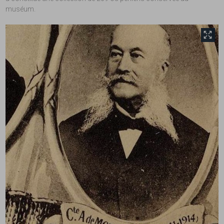
muséum.
front.tobii.full_size