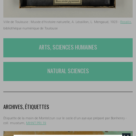
Ville de Toulouse : Musée d'histoire naturelle, A. Lécaillon, L. Mengaud, 1923 -
Rosalis
,
bibliothèque numérique de Toulouse
ARTS, SCIENCES HUMAINES
NATURAL SCIENCES
ARCHIVES, ÉTIQUETTES
Étiquette de la main de Montelzun sur le socle d'un aye-aye préparé par Bonhenry -
coll. muséum,
MHNT.PRI.19
front.tobii.full_size