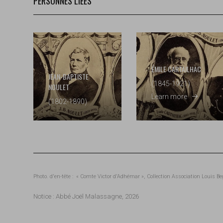
PERSONNES LIÉES
ÉMILE CARTAILHAC
JEAN-BAPTISTE
(1845-1921)
NOULET
Learn more
(1802-1890)
Photo. d'en-tête : « Comte Victor d'Adhémar », Collection Association Louis 
Notice : Abbé Joël Malassagne, 2026