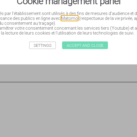
Cookie management panel
t devenue classique ». Mais le
arte rapidement de la préhistoire
és par l'établissement sont utilisés à des fins de mesures d'audience et
de l’Académie des Jeux floraux en
sance des publics en ligne avec
Matomo
(respectueux de la vie privée, 
en juin 1863) et la politique
 du consentement au traçage).
étrer votre consentement concernant les services tiers (Youtube) et a
oyalistes de Haute-Garonne et
 la lecture de leurs cookies et l'utilisation de leurs technologies de suivi.
er
e 1
septembre 1906 à Lavalette.
SETTINGS
ACCEPT AND CLOSE
 Jeux floraux
, 1909, p. 13.
l’âge de la pierre taillée »,
Revue
3 et suivantes.