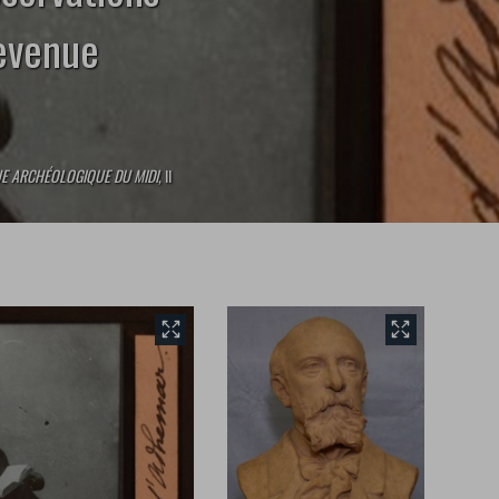
devenue
E ARCHÉOLOGIQUE DU MIDI,
II
front.tobii.full_size