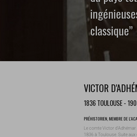
ingénieuses
classique’’
VICTOR D'ADH
1836 TOULOUSE - 190
PRÉHISTORIEN, MEMBRE DE L'AC
Le comte Victor d’Adhémar d
1836 à Toulouse. Suite aux