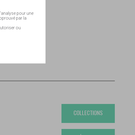
 d'analyse pour une
approuvé par la
utoriser ou
COLLECTIONS