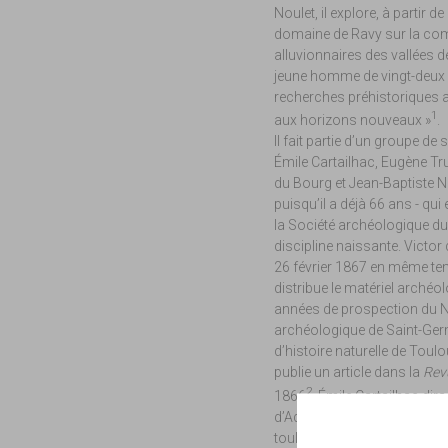
Noulet, il explore, à partir 
domaine de Ravy sur la com
alluvionnaires des vallées de
jeune homme de vingt-deux an
recherches préhistoriques av
1
aux horizons nouveaux »
.
Il fait partie d’un groupe de
Émile Cartailhac, Eugène Tr
du Bourg et Jean-Baptiste No
puisqu’il a déjà 66 ans - qui
la Société archéologique du M
discipline naissante. Vict
26 février 1867 en même tem
distribue le matériel archéo
années de prospection du 
archéologique de Saint-Ge
d’histoire naturelle de Toulo
publie un article dans la
Rev
2
1866
. Émile Cartailhac dira
d’Adhémar a tracé une page d
toulousain si bien documen