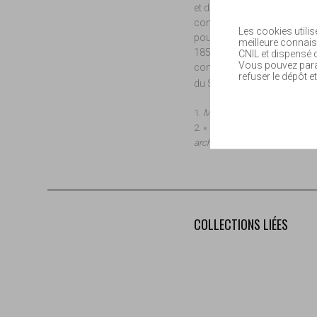
et de faits précis, qu’elle es
comte Victor d’Adhémar s’éc
Les cookies utilis
pour la littérature (lauréat 
meilleure connais
1858, il est reçu mainteneur 
CNIL et dispensé
Vous pouvez param
comme cadre des comités r
refuser le dépôt et
du Sud-Ouest. Il est décédé l
1.
Mémoires de l’Académie des
2. « Faits nouveaux concernant 
archéologique du Midi
, II, p. 6
COLLECTIONS LIÉES