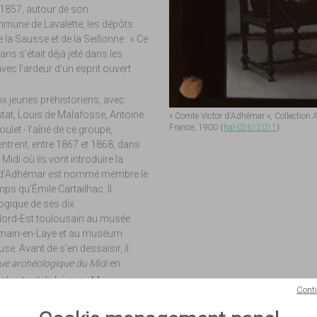
de 1857, autour de son
mune de Lavalette, les dépôts
 la Sausse et de la Seillonne : « Ce
s s’était déjà jeté dans les
ec l’ardeur d’un esprit ouvert
 six jeunes préhistoriens, avec
utat, Louis de Malafosse, Antoine
« Comte Victor d'Adhémar », Collection 
France, 1900 ⟨
hal-02612011
⟩
ulet - l’aîné de ce groupe,
 entrent, entre 1867 et 1868, dans
idi où ils vont introduire la
or d’Adhémar est nommé membre le
ps qu’Émile Cartailhac. Il
logique de ses dix
Nord-Est toulousain au musée
rmain-en-Laye et au muséum
use. Avant de s’en dessaisir, il
ue archéologique du Midi
en
 plus tard de lui que « M.
Cont
e l’histoire primitive du pays
tée d’observations ingénieuses