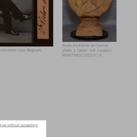
Buste d'Adhémar de Cransac,
Association Louis Begouën,
photo. J. Catalo - coll. muséum,
MHNT.MISC.2022.0.1.9
inue without accepting