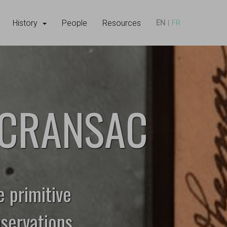
History
People
Resources
EN
FR
 CRANSAC
e primitive
servations