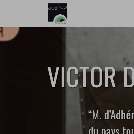
Go directly to content
Go directly to content
VICTOR 
‘‘M. d’Adhé
du pays to