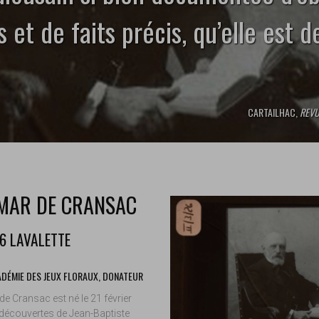
 et de faits précis, qu’elle est 
CARTAILHAC,
REVU
ÉMAR DE CRANSAC
front.tobii.full_size
6 LAVALETTE
ADÉMIE DES JEUX FLORAUX, DONATEUR
e Cransac est né le 21 février
 découvertes de Jean-Baptiste