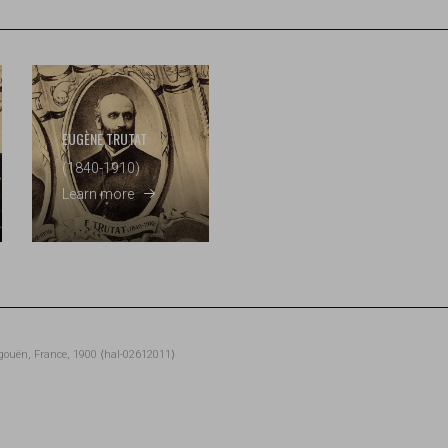
EUGÈNE TRUTAT
(1840-1910)
Learn more
Begouën, France, 1900 ⟨hal-02612011⟩