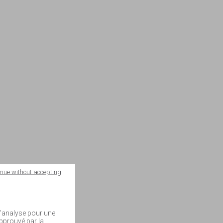
inue without accepting
 d'analyse pour une
approuvé par la