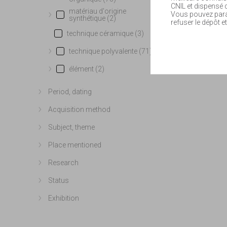
CNIL et dispensé
matériau d'origine
Vous pouvez param
synthétique (2)
Show more
refuser le dépôt et
technique céramique (3)
technique polyvalente (71)
Show more
élément (2)
Show more
Period, dating
Show more
Acquisition method
Show more
Subject, theme
Show more
Place mentioned
Show more
Research
Show more
Status
Show more
Exhibition
Show more