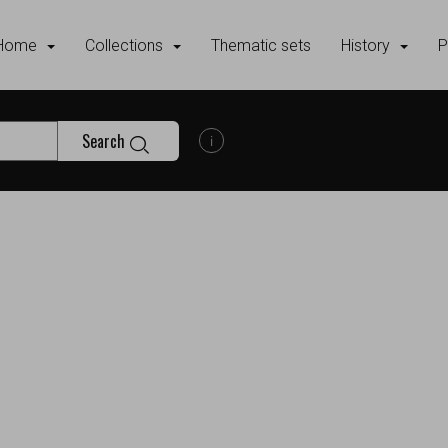
Home
Collections
Thematic sets
History
P
Search
Show search help information