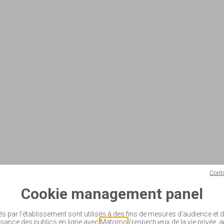
Cont
Cookie management panel
és par l'établissement sont utilisés à des fins de mesures d'audience et
sance des publics en ligne avec
Matomo
(respectueux de la vie privée, 