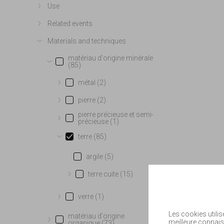
Use
Show more
Related events
Show more
Materials and techniques
Show more
matériau d'origine minérale
(85)
Show more
métal (2)
Show more
pierre (2)
Show more
pierre précieuse et semi-
précieuse (1)
Show more
terre (85)
Show more
argile (5)
terre cuite (15)
Show more
verre (1)
Show more
Les cookies utilis
matériau d'origine
meilleure connais
organique (73)
Show more