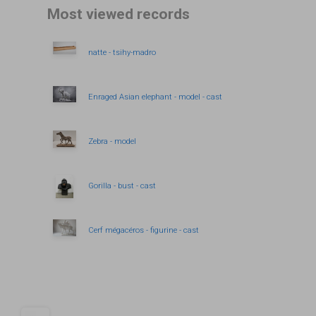
Most viewed records
natte - tsihy-madro
Enraged Asian elephant - model - cast
Zebra - model
Gorilla - bust - cast
Cerf mégacéros - figurine - cast