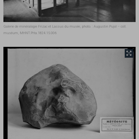
Galerie de minéralogie Frizac et Lassus du musée, photo. : Augustin Pujol – coll.
muséum, MHNT.PHa.1824.15.006
front.tobii.full_size