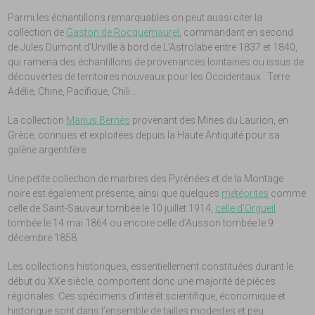
Parmi les échantillons remarquables on peut aussi citer la
collection de
Gaston de Rocquemaurel
, commandant en second
de Jules Dumont d’Urville à bord de L’Astrolabe entre 1837 et 1840,
qui ramena des échantillons de provenances lointaines ou issus de
découvertes de territoires nouveaux pour les Occidentaux : Terre
Adélie, Chine, Pacifique, Chili…
La collection
Marius Bernès
provenant des Mines du Laurion, en
Grèce, connues et exploitées depuis la Haute Antiquité pour sa
galène argentifère.
Une petite collection de marbres des Pyrénées et de la Montage
noire est également présente, ainsi que quelques
météorites
comme
celle de Saint-Sauveur tombée le 10 juillet 1914,
celle d’Orgueil
tombée le 14 mai 1864 ou encore celle d’Ausson tombée le 9
décembre 1858.
Les collections historiques, essentiellement constituées durant le
début du XXe siècle, comportent donc une majorité de pièces
régionales. Ces spécimens d’intérêt scientifique, économique et
historique sont dans l’ensemble de tailles modestes et peu