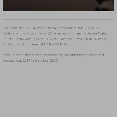
Photo. d'en-tête : Porté-Puymorens, crémaillère aux mines. Plaque négative au
gélatino-bromure d'argent, format 6,5 x 9 cm. Inscription manuscrite par Eugène
Trutat sur l'enveloppe : "Ax 1 août 1893 [97?] Mines de Puymorin plan incliné obj.
Turillon bl." - coll. muséum, MHNT.PHa.659.P.066
Yves Laurent, chargé des collections de paléontologie et géologie et
préparateur, 2019 (mise à jour 2025)