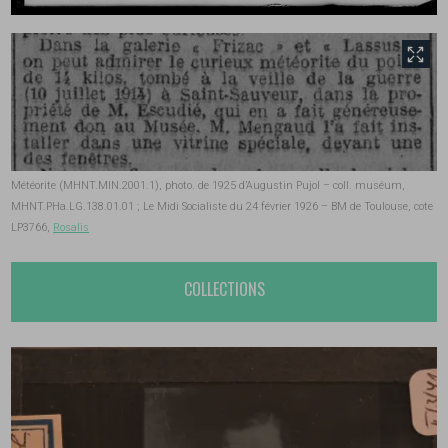
front.tobii.full_size
Météorite (MHNT.MIN.2001.1), photo. de 1925 d’Augustin Pujol – coll. muséum,
MHNT.PHa.LG.138.01.01 ; Le Midi Socialiste du 24 février 1926 – BM de Toulouse, cote
LP3766,
Rosalis
COLLECTIONS