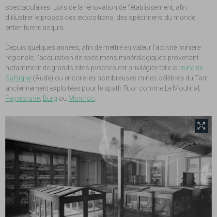
spectaculaires. Lors de la rénovation de l’établissement, afin
d’illustrer le propos des expositions, des spécimens du monde
entier furent acquis.
Depuis quelques années, afin de mettre en valeur l’activité minière
régionale, l’acquisition de spécimens minéralogiques provenant
notamment de grands sites proches est privilégiée telle la
mine de
Salsigne
(Aude) ou encore les nombreuses mines célèbres du Tarn
anciennement exploitées pour le spath fluor comme Le Moulinal,
Peyrebrune
,
Burg
ou
Montroc
.
front.tobii.full_size