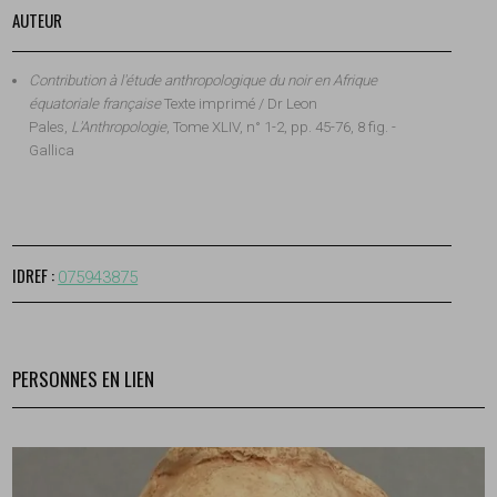
AUTEUR
Contribution à l'étude anthropologique du noir en Afrique
équatoriale française
Texte imprimé / Dr Leon
Pales,
L'Anthropologie
, Tome XLIV, n° 1-2, pp. 45-76, 8 fig. -
Gallica
IDREF :
075943875
PERSONNES EN LIEN