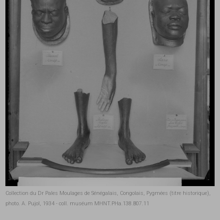
Collection du Dr Pales Moulages de Sénégalais, Congolais, Pygmées (titre historique),
photo. A. Pujol, 1934 - coll. muséum MHNT.PHa.138.B07.11