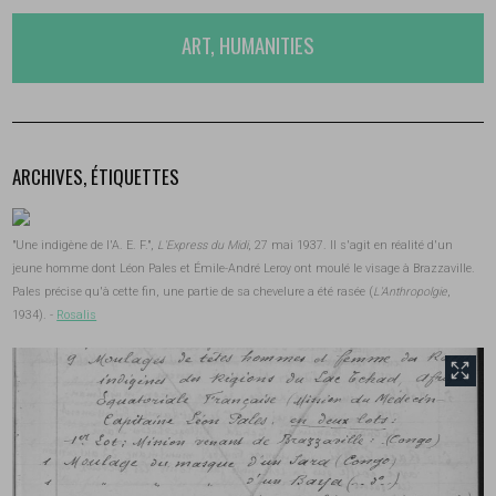
ART, HUMANITIES
ARCHIVES, ÉTIQUETTES
"Une indigène de l'A. E. F.",
L'Express du Midi
, 27 mai 1937. Il s'agit en réalité d'un
jeune homme dont Léon Pales et Émile-André Leroy ont moulé le visage à Brazzaville.
Pales précise qu'à cette fin, une partie de sa chevelure a été rasée (
L'Anthropolgie
,
1934). -
Rosalis
front.tobii.full_size