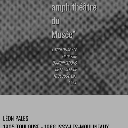
amphithéâtre
du
Musée’’
À TOULOUSE : LE
MAGAZINE
D'INFORMATIONS
DE LA VILLE DE
TOULOUSE,
MAI
1937
LÉON PALES
1905 TOULOUSE - 1988 ISSY-LES-MOULINEAUX