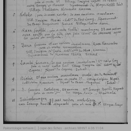
Paléontologie tertiaire [...] copie des fiches - archives MHNT A 06 11 04