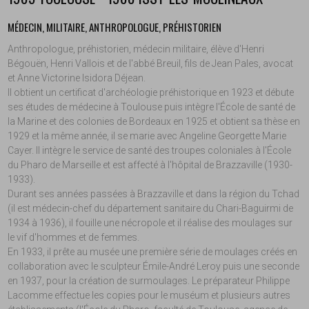
MÉDECIN, MILITAIRE, ANTHROPOLOGUE, PRÉHISTORIEN
Anthropologue, préhistorien, médecin militaire, élève d'Henri
Bégouën, Henri Vallois et de l'abbé Breuil, fils de Jean Pales, avocat
et Anne Victorine Isidora Déjean.
Il obtient un certificat d'archéologie préhistorique en 1923 et débute
ses études de médecine à Toulouse puis intègre l'École de santé de
la Marine et des colonies de Bordeaux en 1925 et obtient sa thèse en
1929 et la même année, il se marie avec Angeline Georgette Marie
Cayer. Il intègre le service de santé des troupes coloniales à l'École
du Pharo de Marseille et est affecté à l'hôpital de Brazzaville (1930-
1933).
Durant ses années passées à Brazzaville et dans la région du Tchad
(il est médecin-chef du département sanitaire du Chari-Baguirmi de
1934 à 1936), il fouille une nécropole et il réalise des moulages sur
le vif d'hommes et de femmes.
En 1933, il prête au musée une première série de moulages créés en
collaboration avec le sculpteur Émile-André Leroy puis une seconde
en 1937, pour la création de surmoulages. Le préparateur Philippe
Lacomme effectue les copies pour le muséum et plusieurs autres