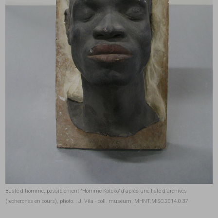
Buste d'homme, possiblement "Homme Kotoko" d'après une liste d'archives
(recherches en cours), photo. : J. Vila - coll. muséum, MHNT.MISC.2014.0.37