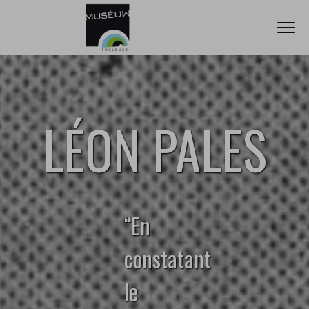
Open
Go directly to content
Go directly to content
LÉON PALES
‘‘En
constatant
le