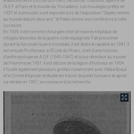
établissements (l'École du Pharo, faculté de Toulouse, agence de
l'A.E.F. à Paris et le musée du Trocadéro). Les moulages prêtés en
1937 et surmoulés sont exposés lors de l'exposition "Objets rentrés
au musée depuis deux ans" et Pales donne une conférence à cette
occasion.
En 1939, il est nommé chirurgien-chef de navires-hôpitaux de
réfugiés blessées de la guerre civile espagnole. Fait prisonnier
durant la Seconde Guerre mondiale, il est libéré et rapatrié en 1941. Il
est ensuite Professeur à l'École du Pharo, chef d'une mission
d'anthropologie en A.O.F. (1945-1947) et sous-directeur du musée
de l'Homme en 1951. Il est décoré de la légion d'honneur en 1954.
Il fouille également plusieurs grottes notamment avec l'Abbé Breuil
et le Comte Bégouën et étudie les traces de pieds humains et après
sa retraite en 1957, se consacre à la recherche.
front.tobii.full_size