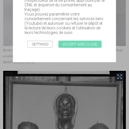
(respectueux de la vie privée, approuvé par la
CNIL et dispensé du consentement au
traçage).
Vous pouvez paramétrer votre
consentement concernant les services tiers
(Youtube) et autoriser ou refuser le dépôt et
la lecture de leurs cookies et l'utilisation de
leurs technologies de suivi.
SETTINGS
ACCEPT AND CLOSE
Buste de jeune homme moulé par L. Pales et Émile-André Leroy (voir photo. d'A. Pujol
ci-contre et de
L'Express
ci-après), photo. : J. Vila - coll. muséum,
MHNT.MISC.2014.0.30
front.tobii.full_size