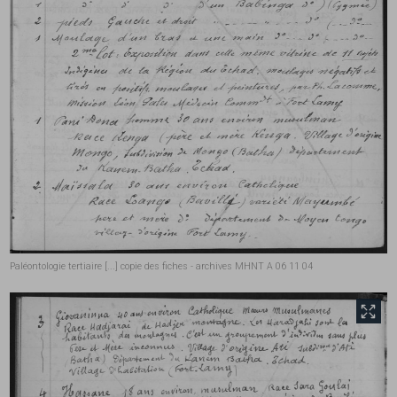
Paléontologie tertiaire [...] copie des fiches - archives MHNT A 06 11 04
front.tobii.full_size