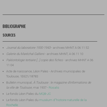
BIBLIOGRAPHIE
SOURCES
Journal du laboratoire 1930-1943
- archives MHNT A 06 11 52
Galerie du Maréchal Gallieni
- archives MHNT, A 06 11 10
Paléontologie tertiaire [...] copie des fiches
- archives MHNT A 06
11 04
Acte de naissance, Léon Pales - Archives municipales de
Toulouse, 1E621/18783
Bulletin municipal,
À Toulouse : le magazine d'informations de
la ville de Toulouse
, mai 1937 -
Rosalis
Le fonds Léon Pales du
MQB-JC
Le fonds Léon Pales du
muséum d''histoire naturelle de la
Rochelle