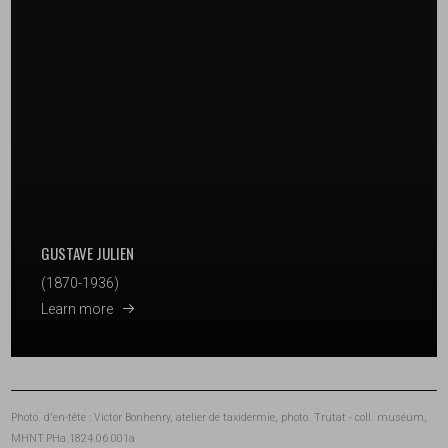
GUSTAVE JULIEN
(1870-1936)
Learn more
Photo. d'en-tête : Victor Bonhenry, atelier de taxidermie, photo. Trutat - coll. muséum,
MHNT.PHa.1824.06.001a