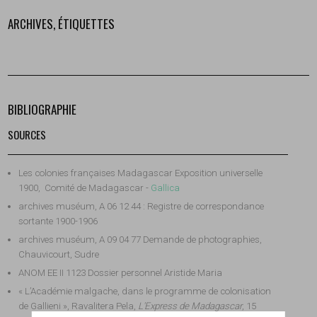
ARCHIVES, ÉTIQUETTES
BIBLIOGRAPHIE
SOURCES
Les colonies françaises Madagascar Exposition universelle
1900, Comité de Madagascar -
Gallica
archives muséum, A 06 12 44 : Registre de correspondance
sortante 1900-1906
archives muséum, A 09 04 77 Demande de photographies,
Chauvicourt, Sudre
ANOM EE II 1123 Dossier personnel Aristide Maria
« L’Académie malgache, dans le programme de colonisation
de Gallieni », Ravalitera Pela,
L'Express de Madagascar
, 15