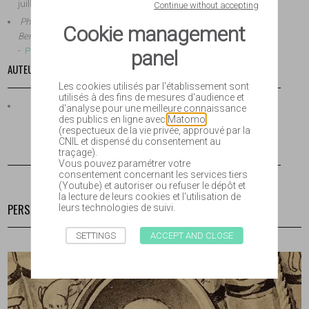
juillet 2015
Continue without accepting
Photographes de l'Océan Indien (1840-1944) : Maria, Aristide
Cookie management
Bernard, 1870- ?
, Degroise Marie-Hélène, Bavoux Claude
-
Photographes en Outre-mer
panel
AUTEUR
Les cookies utilisés par l'établissement sont
utilisés à des fins de mesures d'audience et
d'analyse pour une meilleure connaissance
des publics en ligne avec
Matomo
(respectueux de la vie privée, approuvé par la
CNIL et dispensé du consentement au
traçage).
Vous pouvez paramétrer votre
consentement concernant les services tiers
(Youtube) et autoriser ou refuser le dépôt et
la lecture de leurs cookies et l'utilisation de
PERSONNES EN LIEN
leurs technologies de suivi.
SETTINGS
ACCEPT AND CLOSE