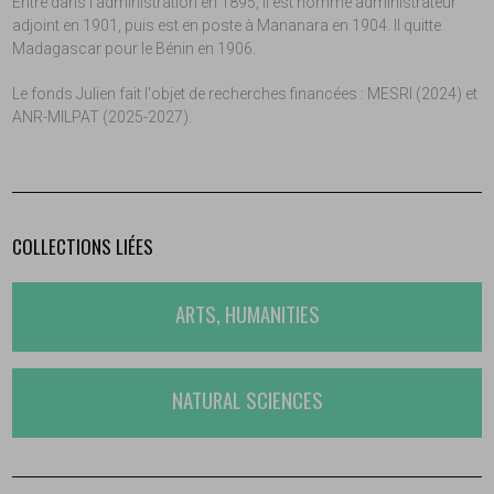
Entré dans l'administration en 1895, il est nommé administrateur
adjoint en 1901, puis est en poste à Mananara en 1904. Il quitte
Madagascar pour le Bénin en 1906.
Le fonds Julien fait l'objet de recherches financées : MESRI (2024) et
ANR-MILPAT (2025-2027).
COLLECTIONS LIÉES
ARTS, HUMANITIES
NATURAL SCIENCES