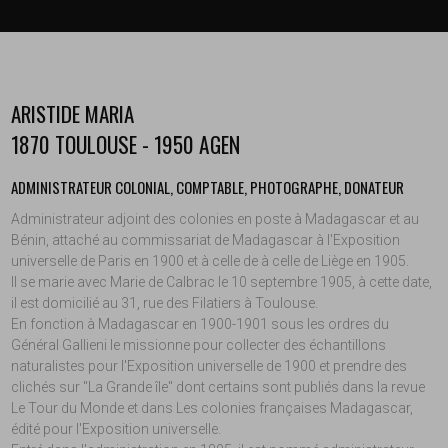
ARISTIDE MARIA
1870 TOULOUSE - 1950 AGEN
ADMINISTRATEUR COLONIAL, COMPTABLE, PHOTOGRAPHE, DONATEUR
Administrateur adjoint des colonies en poste à Madagascar et au
Bénin, attaché au commissariat de Madagascar à l'Exposition
universelle de Paris en 1900 et à celle de à celle de Liège en 1905.
Il se marie avec Marie de Calbrac le 10 septembre 1905, à cette date,
il est domicilié au 31, rue des Filatiers à Toulouse.
En fonction à Madagascar en 1900-1901 sous les ordres du
Général Gallieni le missionne pour collecter des échantillons
naturalistes pour l'Exposition universelle de 1900 et prendre des
clichés sur "La Grande île" dont certains sont publiés dans la revue
Le Tour du Monde et dans Les colonies françaises Madagascar,
édité pour l'Exposition universelle.