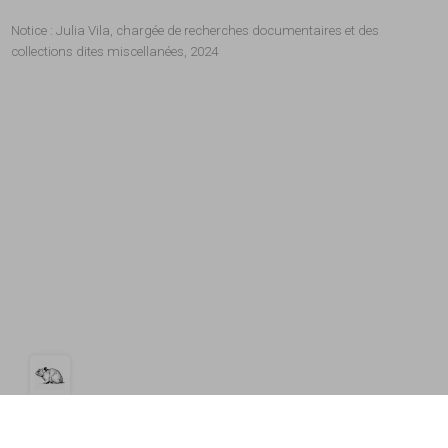
Notice : Julia Vila, chargée de recherches documentaires et des
collections dites miscellanées, 2024
Open the cookie bar