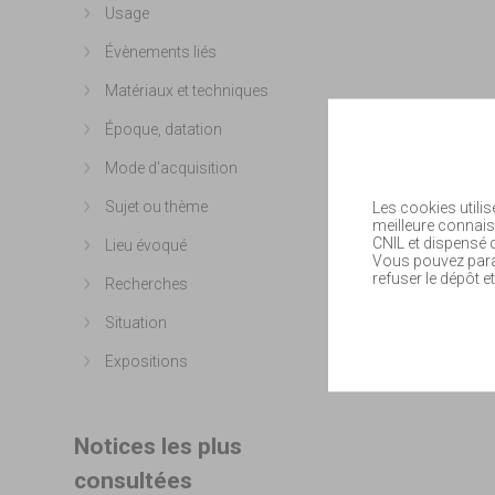
Usage
Afficher plus
Évènements liés
Afficher plus
Matériaux et techniques
Afficher plus
Époque, datation
Afficher plus
Mode d'acquisition
Afficher plus
Sujet ou thème
Les cookies utilis
Afficher plus
meilleure connais
CNIL et dispensé
Lieu évoqué
Afficher plus
Vous pouvez param
refuser le dépôt et
Recherches
Afficher plus
Situation
Afficher plus
Expositions
Afficher plus
Notices les plus
consultées