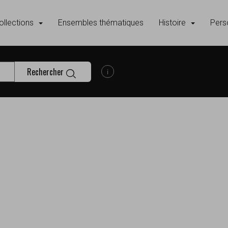
ollections
Ensembles thématiques
Histoire
Pers
Rechercher
Afficher les informations d'aide à la
s