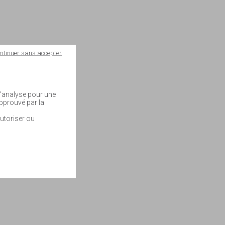
ntinuer sans accepter
 d'analyse pour une
approuvé par la
utoriser ou