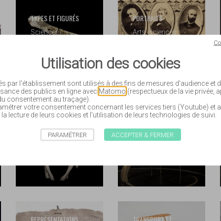
TYPES ET FIGURÉS
PORTRAITS
Sciences
Arts, sciences
naturelles
humaines
Co
Voir les
Voir les
Utilisation des cookies
collections
collections
és par l'établissement sont utilisés à des fins de mesures d'audience et
sance des publics en ligne avec
Matomo
(respectueux de la vie privée, 
 du consentement au traçage).
étrer votre consentement concernant les services tiers (Youtube) et a
MONTAGES
 la lecture de leurs cookies et l'utilisation de leurs technologies de suivi.
CABINET DE
OSTÉOLOGIQUES
CURIOSITÉS
Sciences
PARAMÉTRER
ACCEPTER & FERMER
Naturalia
naturelles
Voir les
Voir les
collections
collections
REPRÉSENTATIONS
TRANSPORT ET