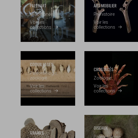
PALÉOART
ART MOBILIER
Miscellanées
Préhistoire
Voir les
Voir les
collections
collections
COQUILLAGES
CRUSTACÉS
Paléontologie,
zoologie
Zoologie
Voir les
Voir les
collections
collections
OISEAUX
GRAINES
Paléontologie,