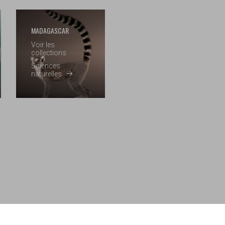
MADAGASCAR
Voir les
collections
Sciences
naturelles
s