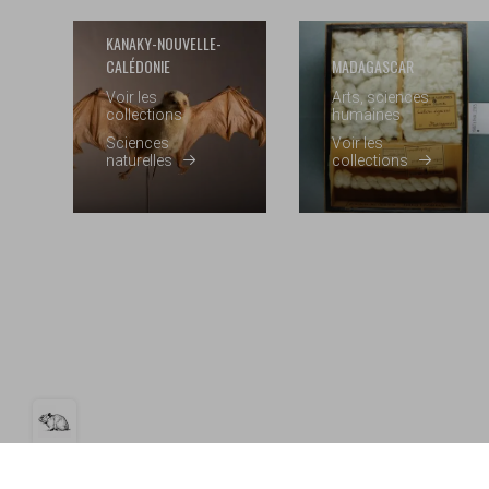
KANAKY-NOUVELLE-
CALÉDONIE
MADAGASCAR
Voir les
Arts, sciences
collections
humaines
Sciences
Voir les
naturelles
collections
Ouvrir la barre de gestion des cookie