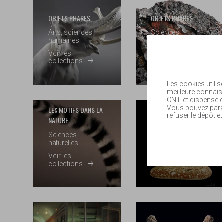
OBJETS PHARES
OBJETS PHARES
Arts, sciences
Sciences
humaines
naturelles
Voir les
Voir les
collections
collections
Les cookies utilis
meilleure connais
CNIL et dispensé
Vous pouvez param
LES MOTIFS DANS LA
refuser le dépôt et
NATURE
PALÉOLITHIQUE
Sciences
naturelles
Préhistoire
Voir les
Voir les
collections
collections