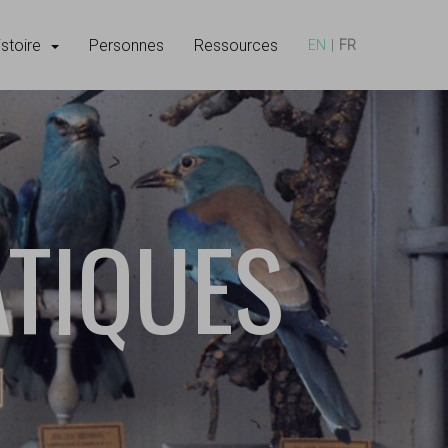
istoire
Personnes
Ressources
EN
FR
TIQUES