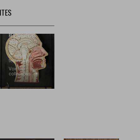
NTES
RESTAURATIONS
2024
Sculpture,
sciences et
techniques
Voir les
collections