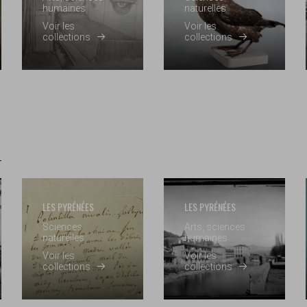
humaines
naturelles
Voir les
Voir les
collections
collections
LES PYRÉNÉES
LES PYRÉNÉES
Sciences
Arts, sciences
naturelles
humaines
Voir les
Voir les
collections
collections