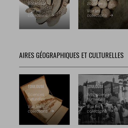
Botanique
zoologie
Voir les
Voir les
collections
collections
AIRES GÉOGRAPHIQUES ET CULTURELLES
TOULOUSE
TOULOUSE
Sciences
Arts, sciences
naturelles
humaines
Voir les
Voir les
collections
collections