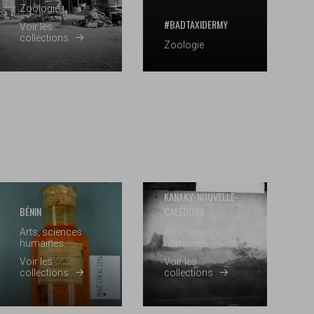
Zoologie
#BADTAXIDERMY
Voir les
collections
Zoologie
KANAKY-NOUVELLE-
BÉNIN
CALÉDONIE
Arts, sciences
Arts, sciences
humaines
humaines
Voir les
Voir les
collections
collections