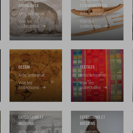
ANIMALIÈRES
COMMUNICATION
Arts, artisanat
Arts, artisanat
Voir les
Voir les
collections
collections
DESSIN
TEXTILES
Arts, artisanat
Arts, artisanat
Voir les
Voir les
collections
collections
EXPÉDITIONS ET
EXPÉDITIONS ET
MISSIONS
MISSIONS
Arts, sciences
Sciences