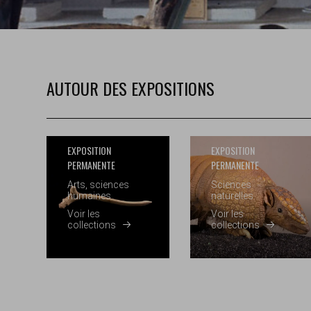
AUTOUR DES EXPOSITIONS
EXPOSITION
EXPOSITION
PERMANENTE
PERMANENTE
Arts, sciences
Sciences
humaines
naturelles
Voir les
Voir les
collections
collections