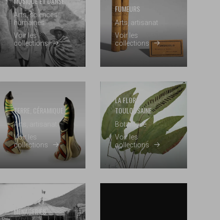
MUSIQUE ET DANSE
FUMEURS
Arts, sciences
humaines
Arts, artisanat
Voir les
Voir les
collections
collections
LA FLORE
TERRE, CÉRAMIQUE
TOULOUSAINE
Arts, artisanat
Botanique
Voir les
Voir les
collections
collections
CIRQUES ET
MÉNAGERIES