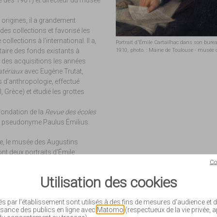
origines, il a grandement
des collections et favorisé les
ollections à l’international. Il a,
Portrait d'Émile Cartailhac dans son burea
ntaire des fonds existants à
1910, photo. : Mairie de Toulouse - musée
 des acquisitions les années
tériaux
avec Eugène Trutat,
 d’anthropologie, effectué
 Grèce) et étudié les grottes
 fondation de la
Revue des écoles
 le pseudonyme Paulus Émilius.
tre, le musée des Augustins
nt deux portraits d'Émile
Co
Utilisation des cookies
és par l'établissement sont utilisés à des fins de mesures d'audience et
sance des publics en ligne avec
Matomo
(respectueux de la vie privée, 