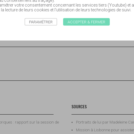
 du consentement au traçage).
étrer votre consentement concernant les services tiers (Youtube) et a
 la lecture de leurs cookies et l'utilisation de leurs technologies de suivi.
PARAMÉTRER
ACCEPTER & FERMER
SOURCES
riques : rapport sur la session de
Portraits de lui par Madeleine C
Mission à Lisbonne pour assister 