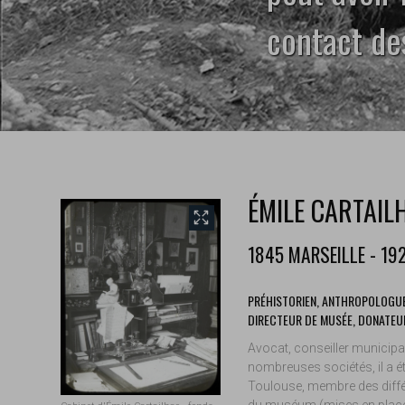
contact des
ÉMILE CARTAIL
front.tobii.full_size
1845 MARSEILLE - 19
PRÉHISTORIEN, ANTHROPOLOGUE
DIRECTEUR DE MUSÉE, DONATEU
Avocat, conseiller municipal
nombreuses sociétés, il a 
Toulouse, membre des diff
du muséum (mises en place 