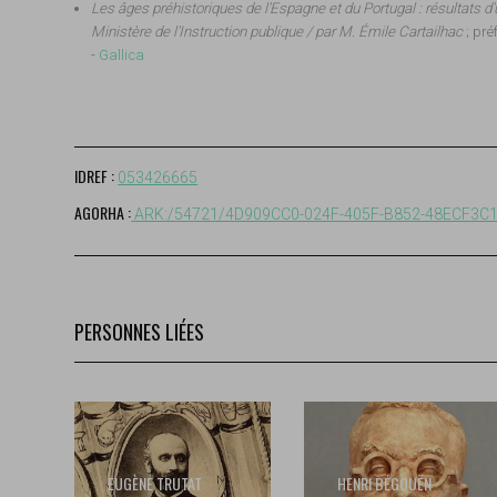
Les âges préhistoriques de l'Espagne et du Portugal : résultats d
Ministère de l'Instruction publique / par M. Émile Cartailhac
; pré
-
Gallica
IDREF :
053426665
AGORHA :
ARK:/54721/4D909CC0-024F-405F-B852-48ECF3C
PERSONNES LIÉES
EUGÈNE TRUTAT
HENRI BÉGOUËN