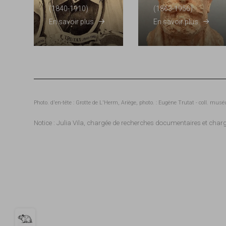
(1840-1910)
(1863-1956)
En savoir plus
En savoir plus
Photo. d'en-tête : Grotte de L'Herm, Ariège, photo. : Eugène Trutat - coll. 
Notice : Julia Vila, chargée de recherches documentaires et char