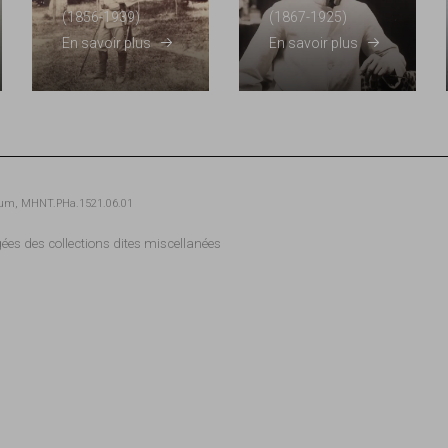
(1856-1939)
(1867-1925)
En savoir plus
En savoir plus
muséum, MHNT.PHa.1521.06.01
gées des collections dites miscellanées