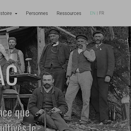
istoire
Personnes
Ressources
EN
FR
HAC
ence que
ultivés le