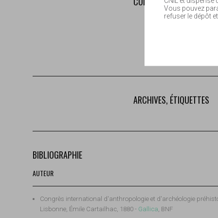
COLLECTIONS LIÉES
CNIL et dispensé
Vous pouvez param
refuser le dépôt et
ARCHIVES, ÉTIQUETTES
BIBLIOGRAPHIE
AUTEUR
Congrès international d'anthropologie et d'archéologie préhisto
Lisbonne, Émile Cartailhac, 1880 -
Gallica
, BNF