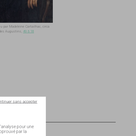
u par Madeleine Cartailhac, circa
 des Augustins,
49 6 18
ntinuer sans accepter
 d'analyse pour une
approuvé par la