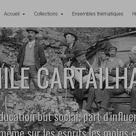
Accueil
Collections
Ensembles thématiques
H
ILE CARTAIL
'éducation but social, part d'influ
même sur les esprits les moins c