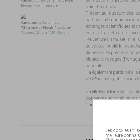
Cabinet d'Émile Cartailhac , fonds
Bégouën - coll. muséum
Saint-Raymond.
Présent au muséum dès les 
participé à l’enrichissement 
Caricature de Cartailhac,
échanges scientifiques et de c
"Chronique de Piroulet"
, Le Cri de
entre autres, effectué l’inve
Toulouse
, 28 juin 1919 -
Rosalis
l’ouverture du muséum puis
suivantes, publié la revue
Ma
dispensé les premiers cours
plusieurs voyages (Portugal,
pariétales.
Il a également participé à la
du Midi
où il a publié sous
Sa fille Madeleine était pein
conserve quatre tableaux do
Cartailhac.
Les cookies utilis
meilleure connais