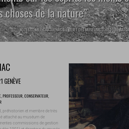
 choses de la nature’’
NOTES D'ÉMILE CARTAILHAC AU SUJET DES MUSÉUMS D'HISTOIRE NATU
HAC
front.tobii.full_size
21 GENÈVE
, PROFESSEUR, CONSERVATEUR,
R
, préhistorien et membre de très
été attaché au muséum de
érentes commissions de gestion
dès 1901) et directeur du musée