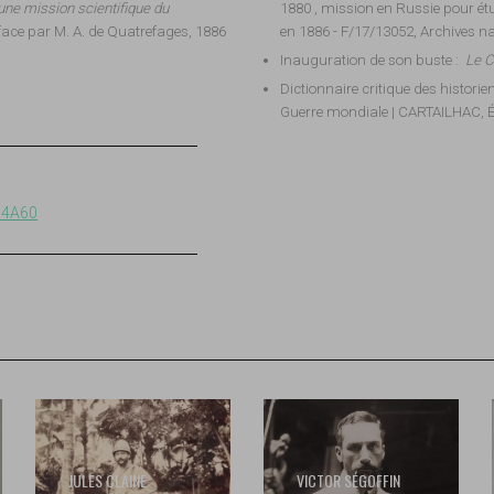
'une mission scientifique du
1880 , mission en Russie pour ét
face par M. A. de Quatrefages, 1886
en 1886 - F/17/13052, Archives nat
Inauguration de son buste :
Le C
Dictionnaire critique des historie
Guerre mondiale | CARTAILHAC, Ém
14A60
JULES CLAINE
VICTOR SÉGOFFIN