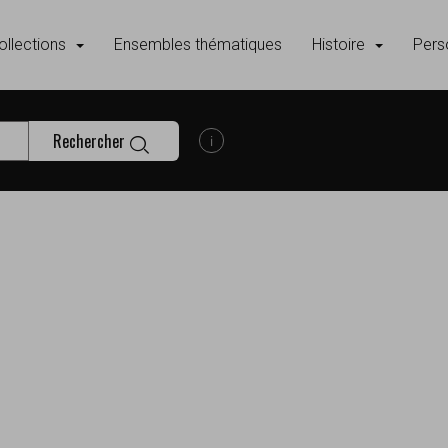
ollections
Ensembles thématiques
Histoire
Pers
Rechercher
Afficher les informations d'aide à la
s