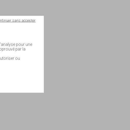
ntinuer sans accepter
 d'analyse pour une
approuvé par la
utoriser ou