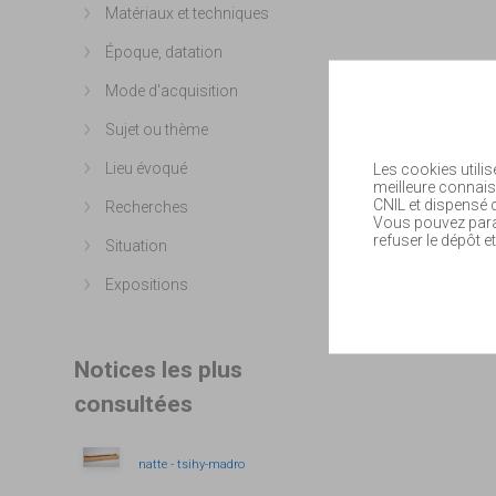
Matériaux et techniques
Afficher plus
Époque, datation
Afficher plus
Mode d'acquisition
Afficher plus
Sujet ou thème
Afficher plus
Lieu évoqué
Les cookies utilis
Afficher plus
meilleure connais
CNIL et dispensé
Recherches
Afficher plus
Vous pouvez param
refuser le dépôt et
Situation
Afficher plus
Expositions
Afficher plus
Notices les plus
consultées
natte - tsihy-madro