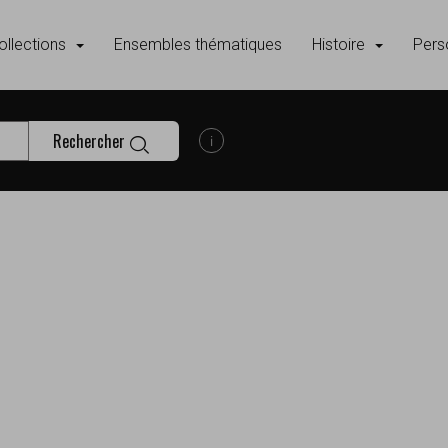
ollections
Ensembles thématiques
Histoire
Pers
Rechercher
Afficher les informations d'aide à la
s