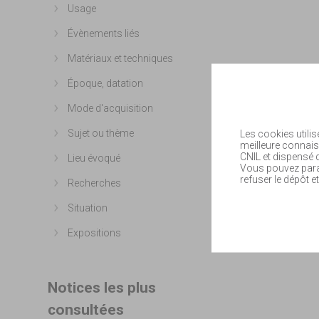
Usage
Afficher plus
Évènements liés
Afficher plus
Matériaux et techniques
Afficher plus
Époque, datation
Afficher plus
Mode d'acquisition
Afficher plus
Sujet ou thème
Les cookies utilis
Afficher plus
meilleure connais
CNIL et dispensé
Lieu évoqué
Afficher plus
Vous pouvez param
refuser le dépôt et
Recherches
Afficher plus
Situation
Afficher plus
Expositions
Afficher plus
Notices les plus
consultées