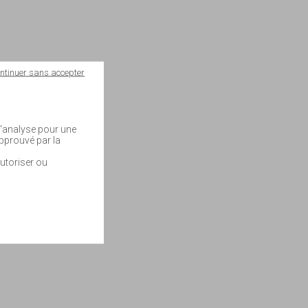
ntinuer sans accepter
 d'analyse pour une
approuvé par la
utoriser ou