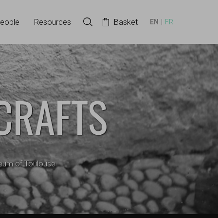
eople
Resources
Basket
EN
FR
Search in the collection
 CRAFTS
useum of Toulouse