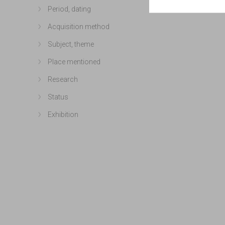
Period, dating
Show more
Acquisition method
Show more
Subject, theme
Show more
Place mentioned
Show more
Research
Show more
Status
Show more
Exhibition
Show more