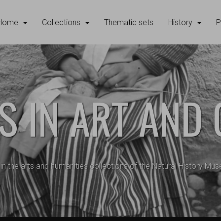
Home
Collections
Thematic sets
History
P
S IN ART AND
 in the arts and humanities collections of the Natural History M