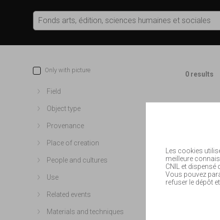
Only with picture
0 results
Field
Show more
Object type
Show more
Provenance
Show more
Place of creation
Show more
Les cookies utilis
meilleure connais
People and cultures
Show more
CNIL et dispensé
Vous pouvez param
Use
Show more
refuser le dépôt et
Related events
Show more
Materials and techniques
Show more