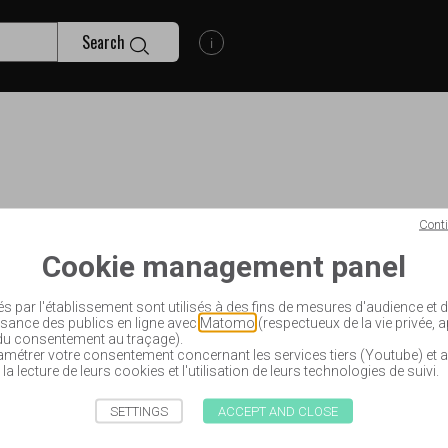
Search
Show search help information
Cont
Cookie management panel
és par l'établissement sont utilisés à des fins de mesures d'audience et
sance des publics en ligne avec
Matomo
(respectueux de la vie privée, 
 du consentement au traçage).
étrer votre consentement concernant les services tiers (Youtube) et a
 la lecture de leurs cookies et l'utilisation de leurs technologies de suivi.
SETTINGS
ACCEPT AND CLOSE